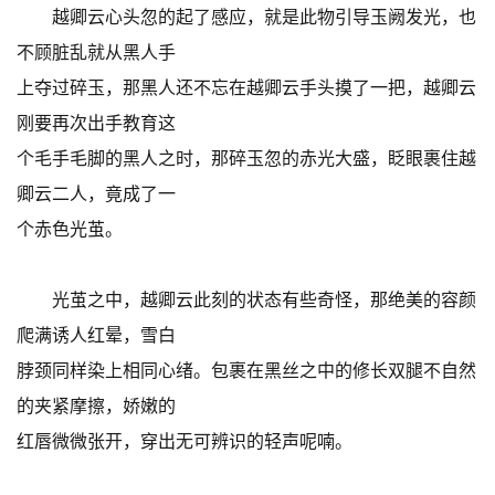
越卿云心头忽的起了感应，就是此物引导玉阙发光，也
不顾脏乱就从黑人手
上夺过碎玉，那黑人还不忘在越卿云手头摸了一把，越卿云
刚要再次出手教育这
个毛手毛脚的黑人之时，那碎玉忽的赤光大盛，眨眼裹住越
卿云二人，竟成了一
个赤色光茧。
光茧之中，越卿云此刻的状态有些奇怪，那绝美的容颜
爬满诱人红晕，雪白
脖颈同样染上相同心绪。包裹在黑丝之中的修长双腿不自然
的夹紧摩擦，娇嫩的
红唇微微张开，穿出无可辨识的轻声呢喃。