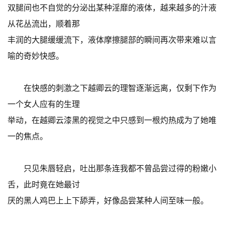
双腿间也不自觉的分泌出某种淫靡的液体，越来越多的汁液
从花丛流出，顺着那
丰润的大腿缓缓流下，液体摩擦腿部的瞬间再次带来难以言
喻的奇妙快感。
在快感的刺激之下越卿云的理智逐渐远离，仅剩下作为
一个女人应有的生理
举动，在越卿云漆黑的视觉之中只感到一根灼热成为了她唯
一的焦点。
只见朱唇轻启，吐出那条连我都不曾品尝过得的粉嫩小
舌，此时竟在她最讨
厌的黑人鸡巴上上下舔弄，好像品尝某种人间至味一般。