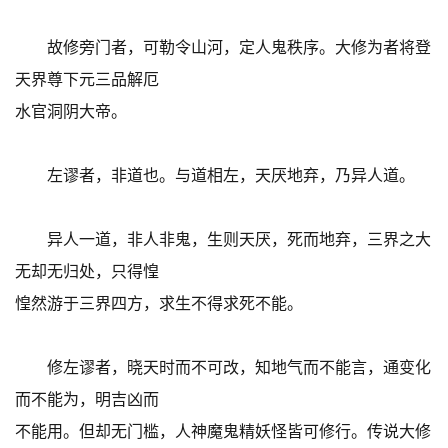
故修旁门者，可勒令山河，定人鬼秩序。大修为者将登
天界尊下元三品解厄
水官洞阴大帝。
左谬者，非道也。与道相左，天厌地弃，乃异人道。
异人一道，非人非鬼，生则天厌，死而地弃，三界之大
无却无归处，只得惶
惶然游于三界四方，求生不得求死不能。
修左谬者，晓天时而不可改，知地气而不能言，通变化
而不能为，明吉凶而
不能用。但却无门槛，人神魔鬼精妖怪皆可修行。传说大修