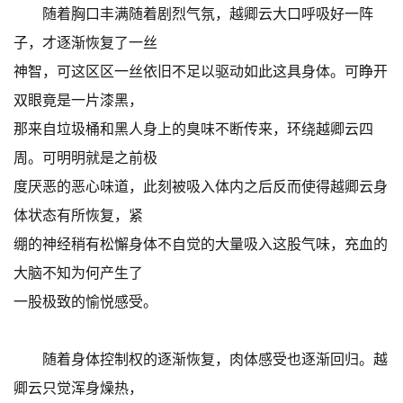
随着胸口丰满随着剧烈气氛，越卿云大口呼吸好一阵
子，才逐渐恢复了一丝
神智，可这区区一丝依旧不足以驱动如此这具身体。可睁开
双眼竟是一片漆黑，
那来自垃圾桶和黑人身上的臭味不断传来，环绕越卿云四
周。可明明就是之前极
度厌恶的恶心味道，此刻被吸入体内之后反而使得越卿云身
体状态有所恢复，紧
绷的神经稍有松懈身体不自觉的大量吸入这股气味，充血的
大脑不知为何产生了
一股极致的愉悦感受。
随着身体控制权的逐渐恢复，肉体感受也逐渐回归。越
卿云只觉浑身燥热，