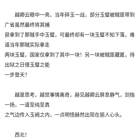
越卿云眼中一亮，当年碎玉一战，部分玉璧被贼匪带到
广省虽然最终将其捕
获拿到了那贼手中玉璧，可最终却有一块玉璧不知下落，难
道当年那贼实际拿走
两块玉璧，国家仅拿到了其中一块！另一块被贼匪藏匿，待
出狱之日借玉璧之能
一步登天？
越是思考，越觉事情离奇，赫见越卿云屏息静气，剑指
一扬，一道至纯至真
之气边传入玉阙之内，一点明悟赫然出现在丽人心头。
西北！