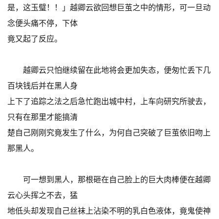
是，这玉璧！！」越卿云欲回想巨茧之中的情形，可一旦动
念便头痛不停，下体
竟又起了反应。
越卿云只怕继续留在此地将会更加失态，便匆忙丢下几
百块钱后并在黑人身
上下了追踪之法之后急忙跑出城中村，上车向研究所驶去，
只有在那里才能搞清
楚自己刚刚究竟发生了什么，为何自己突破了巨茧依旧吻上
那黑人。
可一想到黑人，那根砸在自己脸上的巨大肉棒便在越卿
云心头挥之不去，猛
地低头却发现自己丝袜上沾染不明的乳白色液体，竟鬼使神