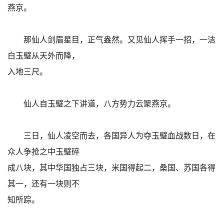
燕京。
那仙人剑眉星目，正气盎然。又见仙人挥手一招，一洁
白玉璧从天外而降，
入地三尺。
仙人自玉璧之下讲道，八方势力云聚燕京。
三日，仙人凌空而去，各国异人为夺玉璧血战数日，在
众人争抢之中玉璧碎
成八块，其中华国独占三块，米国得起二，桑国、苏国各得
其一，还有一块则不
知所踪。