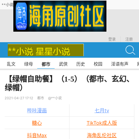
**小说
登录
注册
乱文
绿母
武侠
历史
校园
淫语有声
都市
【绿帽自助餐】（1-5）（都市、玄幻、
绿帽）
2021-04-27 17:12
都市
@**小说
哔咔漫画
七月tv
糖心
TikTok成人版
抖音Max
海角乱伦社区