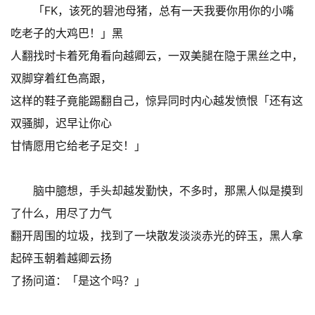
「FK，该死的碧池母猪，总有一天我要你用你的小嘴
吃老子的大鸡巴！」黑
人翻找时卡着死角看向越卿云，一双美腿在隐于黑丝之中，
双脚穿着红色高跟，
这样的鞋子竟能踢翻自己，惊异同时内心越发愤恨「还有这
双骚脚，迟早让你心
甘情愿用它给老子足交！」
脑中臆想，手头却越发勤快，不多时，那黑人似是摸到
了什么，用尽了力气
翻开周围的垃圾，找到了一块散发淡淡赤光的碎玉，黑人拿
起碎玉朝着越卿云扬
了扬问道：「是这个吗？」