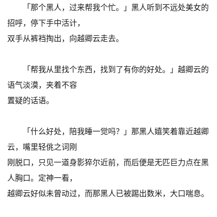
「那个黑人，过来帮我个忙。」黑人听到不远处美女的
招呼，停下手中活计，
双手从裤裆掏出，向越卿云走去。
「帮我从里找个东西，找到了有你的好处。」越卿云的
语气淡漠，夹着不容
置疑的话语。
「什么好处，陪我睡一觉吗？」那黑人嬉笑着靠近越卿
云，嘴里轻佻之词刚
刚脱口，只见一道身影猝尔近前，而后便是无匹巨力点在黑
人胸口。定神一看，
越卿云好似未曾动过，而那黑人已被踢出数米，大口喘息。