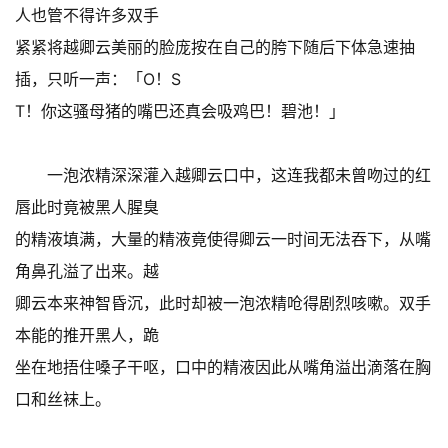
人也管不得许多双手
紧紧将越卿云美丽的脸庞按在自己的胯下随后下体急速抽
插，只听一声：「O！S
T！你这骚母猪的嘴巴还真会吸鸡巴！碧池！」
一泡浓精深深灌入越卿云口中，这连我都未曾吻过的红
唇此时竟被黑人腥臭
的精液填满，大量的精液竟使得卿云一时间无法吞下，从嘴
角鼻孔溢了出来。越
卿云本来神智昏沉，此时却被一泡浓精呛得剧烈咳嗽。双手
本能的推开黑人，跪
坐在地捂住嗓子干呕，口中的精液因此从嘴角溢出滴落在胸
口和丝袜上。