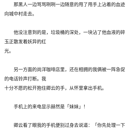
那黑人一边骂骂咧咧一边随意的甩了甩手上沾着的血迹
向城中村走去。
他没注意到的是，垃圾桶的深处，一块沾了他血液的碎
玉正散发着妖异的红
光。
另一方面的尚洋咖啡店里，还在相拥的我俩被一阵急促
的电话铃声打断。我
十分不愿的松开抱住卿云的手，从怀里拿出手机。
手机上的来电显示赫然是「妹妹」！
卿云看了眼我的手机便别过身去说道：「你先处理一下