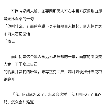
可尚有疑问未解，正要问那黑人可心中百万厌烦张口却
是无比温柔的一句：
「你叫什么。」而后竟蹲下身子将那黑人扶起，黑人惊异之
余尚未忘记回话：
「杰克。」
而后便是这个黑人永远无法忘却的一幕，面前的冷漠美
人竟一下子吻上自己
的嘴唇并贪婪的吮吸，未等杰克回应，越卿云便推开杰克踉
跄跑开。
「我...我到底怎么了，怎么会这样！我明明已行了清心
咒，怎么会！难道