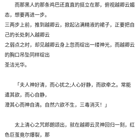
而那黑人的那条鸡巴还直直的挺立在那，俯视越卿云媚
态，想要再进一步。
三两步上前，推到越卿云，掀起沾满精液的裙子，正要把自
己的长处刺入越卿云
之弱点之时，却见越卿云身上忽而绽出一缕神光，而越卿云
的胸口吊坠同样绽出
圣洁光华。
「夫人神好清，而心扰之;人心好静，而欲牵之。常能
遣其欲，而心自静，
澄其心而神自清。自然六欲不生，三毒消灭！」
太上清心之咒郎朗颂出，就在越卿云灵神回归一刻，红
色巨茧竟尔爆裂，那