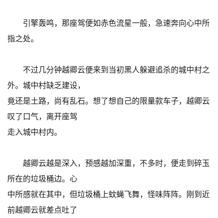
引擎轰鸣，那座驾便如赤色流星一般，急速奔向心中所
指之处。
不过几分钟越卿云便来到当初黑人躲避追杀的城中村之
外。城中村缺乏建设，
竟还是土路，尚有乱石。想了想自己的限量款车子，越卿云
叹了口气，离开座驾
走入城中村内。
越卿云越是深入，预感越加深重，不多时，便走到碎玉
所在的垃圾桶边。心
中所感就在其中，但垃圾桶上蚊蝇飞舞，怪味阵阵。刚到近
前越卿云就差点吐了