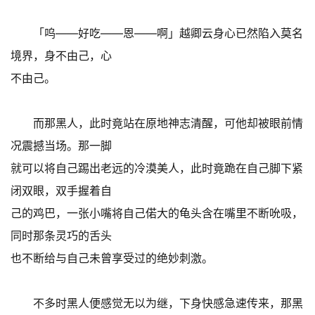
「呜——好吃——恩——啊」越卿云身心已然陷入莫名
境界，身不由己，心
不由己。
而那黑人，此时竟站在原地神志清醒，可他却被眼前情
况震撼当场。那一脚
就可以将自己踢出老远的冷漠美人，此时竟跪在自己脚下紧
闭双眼，双手握着自
己的鸡巴，一张小嘴将自己偌大的龟头含在嘴里不断吮吸，
同时那条灵巧的舌头
也不断给与自己未曾享受过的绝妙刺激。
不多时黑人便感觉无以为继，下身快感急速传来，那黑