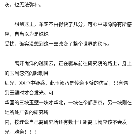
灰，也无法弥补。
想到这里，车速不由得快了几分，可心中却隐隐有所感
应，自当以为是妹妹
受扰，确实没想到这一去改变了整个世界的秩序。
离开尚洋的越卿云，正在驱车前往研究院的路上，身上
的玉阙忽然闪起刺目
红光，XX心中疑惑，此玉阙乃是传道玉璧的仿品，只有遇
到玉璧时才会发光。可
华国的三块玉璧一块才华北，一块在帝都燕京，另一块则在
她所处广省的研究所
内，按理说自己离研究所还有数十里距离玉阙应该不会发
光，难道！！！