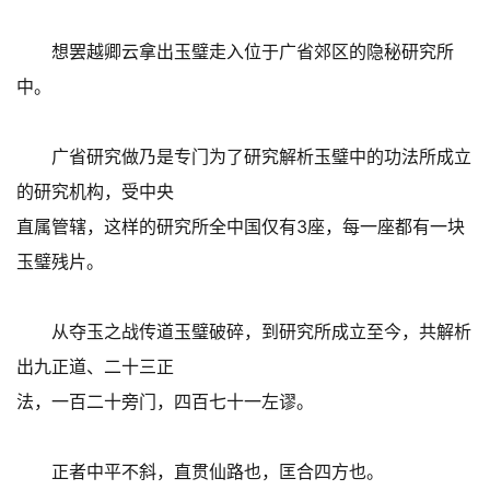
想罢越卿云拿出玉璧走入位于广省郊区的隐秘研究所
中。
广省研究做乃是专门为了研究解析玉璧中的功法所成立
的研究机构，受中央
直属管辖，这样的研究所全中国仅有3座，每一座都有一块
玉璧残片。
从夺玉之战传道玉璧破碎，到研究所成立至今，共解析
出九正道、二十三正
法，一百二十旁门，四百七十一左谬。
正者中平不斜，直贯仙路也，匡合四方也。