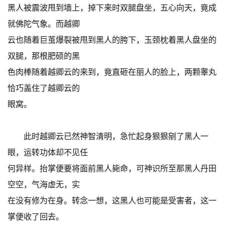
黑人被震波甩到墙上，掉下来时双腿盘坐，五心向天，竟成
就佛陀气象。而越卿
云也随着巨茧爆裂被甩到黑人的胯下，玉颈枕着黑人盘坐的
双腿，那根肥硕的黑
色肉棒随着越卿云的来到，竟直砸在丽人的脸上，两颗睾丸
恰巧盖住了越卿云的
眼窝。
此时越卿云已然神智清明，急忙起身狠狠剜了黑人一
眼，运转功体却不见任
何异样。抬掌便要将面前黑人毙命，可神识所至那黑人丹田
空空，气海虚无，实
在没有修为在身。转念一想，这黑人也可能是受害者，这一
掌便收了回去。