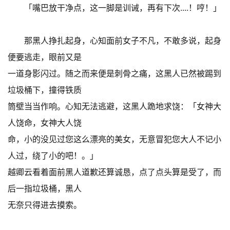
「嘴巴放干净点，这一脚是训诫，再有下次....！哼！」
那黑人挣扎起身，心知面前女子不凡，不敢多说，起身
便要逃走，眼前又是
一道身影闪过。随之而来便是刺骨之痛，这黑人已然被踢到
垃圾桶下，撞得铁质
筒壁当当作响。心知无法逃避，这黑人跪地求饶：「女神大
人饶命，女神大人饶
命，小的没见过您这么漂亮的美女，无意冒犯您大人不记小
人过，绕了小的吧！。」
越卿云看着面前黑人道歉还算诚恳，点了点头算是受了，而
后一指垃圾桶，黑人
无奈只得进去摸索。